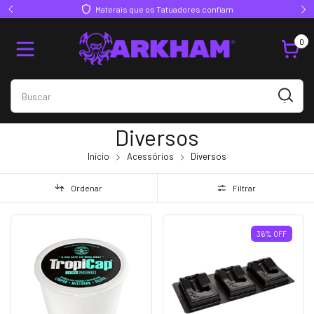
Materais que os Tatuadores confiam
0
Diversos
Início
Acessórios
Diversos
Ordenar
Filtrar
36
%
OFF