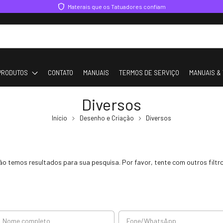
Materais que os Tatuadores confiam
PRODUTOS
CONTATO
MANUAIS
TERMOS DE SERVIÇO
MANUAIS & 
Diversos
Início
Desenho e Criação
Diversos
ão temos resultados para sua pesquisa. Por favor, tente com outros filtro