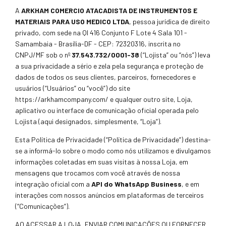
A
ARKHAM COMERCIO ATACADISTA DE INSTRUMENTOS E
MATERIAIS PARA USO MEDICO LTDA
, pessoa jurídica de direito
privado, com sede na QI 416 Conjunto F Lote 4 Sala 101 -
Samambaia - Brasília-DF - CEP: 72320316, inscrita no
CNPJ/MF sob o nº
37.543.732/0001-38
(“Lojista” ou “nós”) leva
a sua privacidade a sério e zela pela segurança e proteção de
dados de todos os seus clientes, parceiros, fornecedores e
usuários (“Usuários” ou “você”) do site
https://arkhamcompany.com/
e qualquer outro site, Loja,
aplicativo ou interface de comunicação oficial operada pelo
Lojista (aqui designados, simplesmente, “Loja”).
Esta Política de Privacidade (“Política de Privacidade”) destina-
se a informá-lo sobre o modo como nós utilizamos e divulgamos
informações coletadas em suas visitas à nossa Loja, em
mensagens que trocamos com você através de nossa
integração oficial com a
API do WhatsApp Business
, e em
interações com nossos anúncios em plataformas de terceiros
(“Comunicações”).
AO ACESSAR A LOJA, ENVIAR COMUNICAÇÕES OU FORNECER