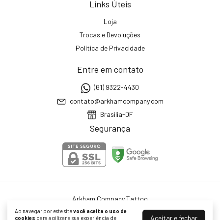
Links Ùteis
Loja
Trocas e Devoluções
Política de Privacidade
Entre em contato
(61) 9322-4430
contato@arkhamcompany.com
Brasília-DF
Segurança
Arkham Company Tattoo
©2026. ARKHAM COMERCIO ATACADISTA DE INSTRUMENTOS E MATERIAIS
Ao navegar por este site
você aceita o uso de
PARA USO MEDICO LTDA - 37543732000138. Todos os direitos reservados.
Aceitar e fechar
cookies
para agilizar a sua experiência de