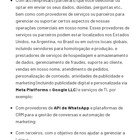
Com a(s) empresa(s) parceira(s) que você selecionar ou
optar em enviar os seus dados, dúvidas, perguntas etc.,
bem como com pr
ovedores de serviços ou parceiros para
gerenciar ou suportar certos aspec
tos de nossas
operações comerciais em nosso nome. Esses provedores de
serviços ou parceiros podem estar localizados nos Estados
Unidos, na Argentina, no Brasil ou em outros locais globais,
incluindo servidores para homologação e produção, e
prestadores de serviços de hospedagem e armazenamento
de dados, gerenciamento de fraudes, suporte ao cliente,
vendas em nosso nome, atendimento de pedidos,
personalização de conteúdo, atividades de pub
licidade e
marketing (incluindo publicidade digital e personalizada via
Meta Platforms
e
Google LLC
) e serviços de TI, por
exemplo;
Com provedores de
API de WhatsApp
e plataformas de
CRM para a gestão de conversas e automação de
marketing;
Com tercei
ros, com o objetivo de nos ajudar a gerenciar a
Loja; e