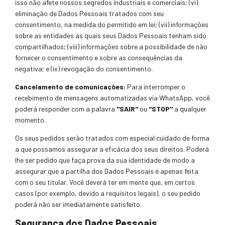
isso não afete nossos segredos industriai
s e comerciais; (vi)
eliminação de Dados Pessoais tratados com seu
consentimento, na medida do permitido em lei; (vii) informações
sobre as entidades às quais seus Dados Pessoais tenham sido
compartilhados; (viii) informações sobre a possibilid
ade de não
fornecer o
consentimento e sobre as consequências da
negativa; e (ix) revogação do consentimento.
Cancelamento de comunicações:
Para interromper o
recebimento de mensagens automatizadas via WhatsApp, você
poderá responder com a palavra
"SAIR"
ou
"STOP"
a qualquer
momento.
Os seus pedidos serão tratados com especial cuidado de forma
a que possamos assegurar a eficácia dos seus direitos. Poder
lhe ser pedido que faça prova da sua identidade de modo a
assegurar que a partilha dos Dados Pessoais
é apenas feita
com o seu titular. Você deverá ter em mente que, em certos
casos (por exemplo, devido a requisitos legais), o seu pedido
poderá não ser imediatamente satisfeito.
Segurança dos Dados Pessoais