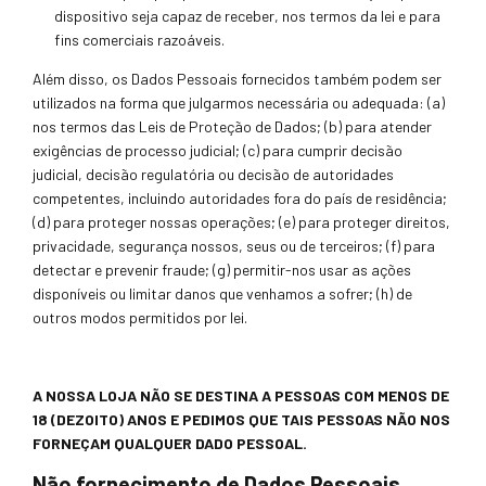
dispositivo seja capaz de receber, nos termos da l
ei e para
fins comerciais razoáveis.
Além disso, os Dados Pessoais fornecidos também podem ser
utiliza
dos na forma que julgarmos necessária ou adequada: (a)
nos termos das Leis de Proteção de Dados; (b) para atender
exigências de processo judicial; (c) para cumprir decisão
judicial, decisão regulatória ou decisão de autoridades
competentes, incluindo autoridades fora do país de residência;
(d) para
proteger nossas operações; (e) para proteger direitos,
privacidade, segurança nossos, seus ou de terceiros; (f) para
detectar e prevenir fraude; (g) permitir-nos usar as ações
disponíveis ou limitar danos que venhamos a sofrer; (h) de
outros
modos permitidos por lei.
A NOS
SA LOJA NÃO SE DESTINA A PESSOAS COM MENOS DE
18 (DEZOITO) ANOS E PEDIMOS QUE TAIS PESSOAS NÃO NOS
FORNEÇAM QUALQUER DADO PESSOAL.
Não fornecimento de Dados Pessoais