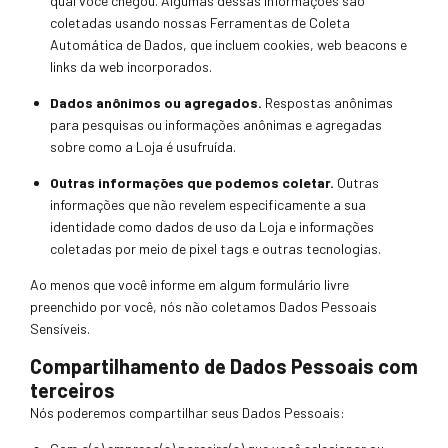
qual você
chegou. Algumas dessas informações são
coletadas usando nossas Ferramentas de Coleta
Automática de Dados, que inclue
m cookies, web beacons e
links da web incorporados.
Dados anônimos ou agregados.
Respostas anônimas
para pesquisas ou informações
anônimas e agregadas
sobre como a Loja é usufruída.
Outras informações que podemos coletar.
Outras
informaçõ
es que não revelem
especificamente a
sua
identidade como dados de uso da Loja e informações
coletadas por meio de pixel tags e outras tecnologias.
Ao menos que você informe em algum formulário livr
e
preenchido por você, nós não coleta
mos Dados Pessoais
Sensíveis.
Compartilhamento de Da
dos Pessoais com
terceiros
Nós poderemos compartilhar seus Dados Pessoais: