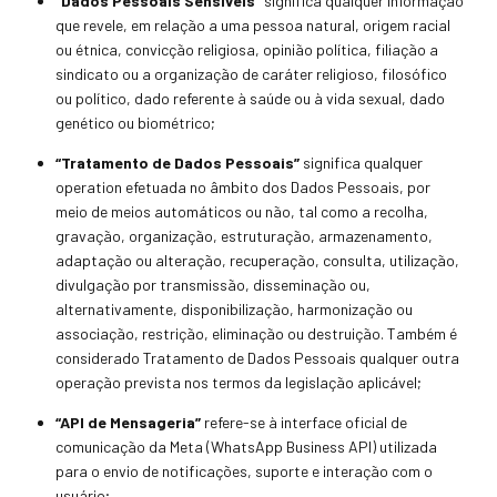
“Dados Pessoais Sensíveis”
significa qualquer informação
que revele, em relação a uma pessoa natural, origem racial
ou étnica, convicção religiosa, opinião política,
filiação a
sindicato ou a organização de caráter religioso, filosófico
ou político, dado referente à saúde ou à vida sexual, dado
genético ou biométrico;
“Tratamento de Dados Pessoais”
significa qualquer
operation
efetuada no âmbito dos Dados Pessoais, por
meio de meios automáticos ou não, tal como a recolha,
gravação, organização, estruturação, armazenamento,
adaptação ou al
teração, recuperação, consulta, utilização,
divulgação por transmissão, disseminação ou,
alternativamente, disponibilização, harmonização ou
associação, restrição, eliminação ou destruição. Também é
considerado Tratamento de Dados Pessoais qualquer outra
operação
prevista nos termos da legislação aplicável;
“API de Mensageria”
refere-se à interface oficial de
comunicação da Meta (WhatsApp Business API) utilizada
para o envio de notificações, suporte e interação com o
usuário;