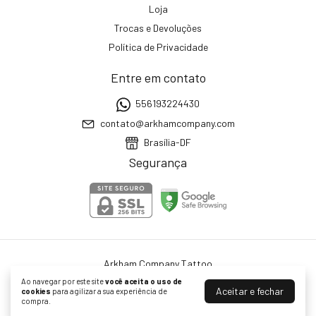
Loja
Trocas e Devoluções
Política de Privacidade
Entre em contato
556193224430
contato@arkhamcompany.com
Brasília-DF
Segurança
Arkham Company Tattoo
©2026. ARKHAM COMERCIO ATACADISTA DE INSTRUMENTOS E MATERIAIS
Ao navegar por este site
você aceita o uso de
PARA USO MEDICO LTDA - 37543732000138. Todos os direitos reservados.
Aceitar e fechar
cookies
para agilizar a sua experiência de
compra.