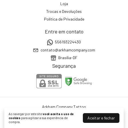
Loja
Trocas e Devoluções
Política de Privacidade
Entre em contato
556193224430
contato@arkhamcompany.com
Brasília-DF
Segurança
Arkham Company Tattoo
©2026. ARKHAM COMERCIO ATACADISTA DE INSTRUMENTOS E MATERIAIS
Ao navegar por este site
você aceita o uso de
PARA USO MEDICO LTDA - 37543732000138. Todos os direitos reservados.
Aceitar e fechar
cookies
para agilizar a sua experiência de
compra.