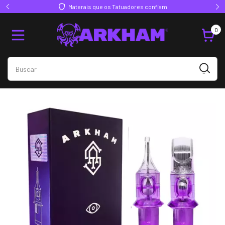
Materais que os Tatuadores confiam
0