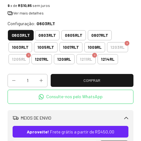
9
x de
R$10,85
sem juros
Ver mais detalhes
Configuração:
0603RLT
0603RLT
0803RLT
0805RLT
0807RLT
1003RLT
1005RLT
1007RLT
1009RL
1203RL
1205RL
1207RL
1209RL
1211RL
1214RL
Consulte-nos pelo WhatsApp
MEIOS DE ENVIO
Alterar CEP
Aproveite!
Frete grátis a partir de
R$450,00