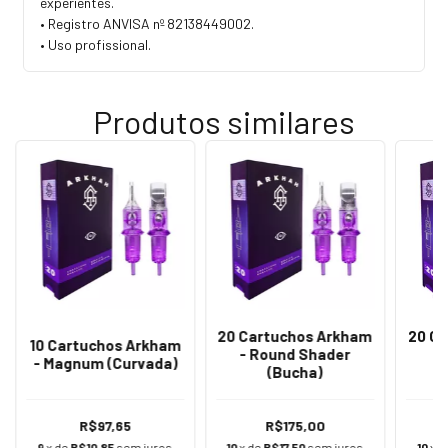
experientes.
• Registro ANVISA nº 82138449002.
• Uso profissional.
Produtos similares
20 Cartuchos Arkham
20 C
10 Cartuchos Arkham
- Round Shader
- Magnum (Curvada)
(Bucha)
(
R$97,65
R$175,00
9
x de
R$10,85
sem juros
10
x de
R$17,50
sem juros
10
x 