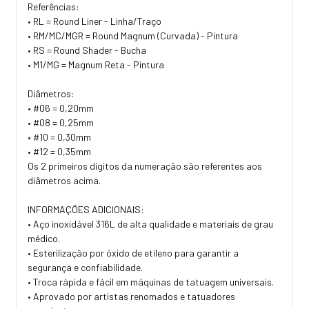
Referências:
• RL = Round Liner - Linha/Traço
• RM/MC/MGR = Round Magnum (Curvada) - Pintura
• RS = Round Shader - Bucha
• M1/MG = Magnum Reta - Pintura
Diâmetros:
• #06 = 0,20mm
• #08 = 0,25mm
• #10 = 0,30mm
• #12 = 0,35mm
Os 2 primeiros dígitos da numeração são referentes aos
diâmetros acima.
INFORMAÇÕES ADICIONAIS:
• Aço inoxidável 316L de alta qualidade e materiais de grau
médico.
• Esterilização por óxido de etileno para garantir a
segurança e confiabilidade.
• Troca rápida e fácil em máquinas de tatuagem universais.
• Aprovado por artistas renomados e tatuadores