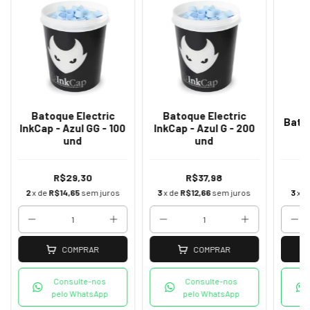
Batoque Electric
Batoque Electric
Bato
InkCap - Azul GG - 100
InkCap - Azul G - 200
und
und
R$29,30
R$37,98
2
x de
R$14,65
sem juros
3
x de
R$12,66
sem juros
3
x d
COMPRAR
COMPRAR
Consulte-nos
Consulte-nos
pelo WhatsApp
pelo WhatsApp