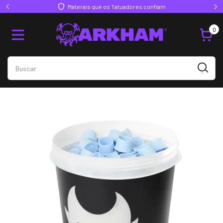
Materais que os Tatuadores confiam
0