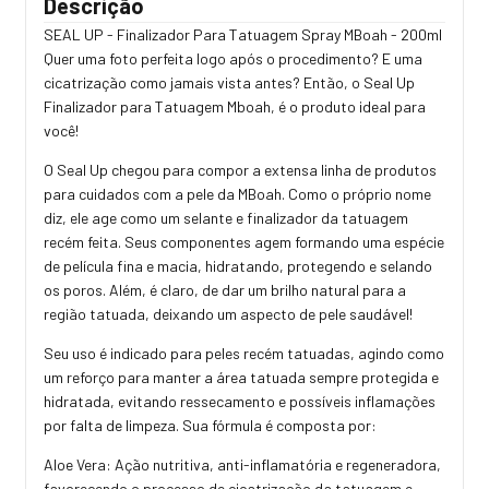
Descrição
SEAL UP - Finalizador Para Tatuagem Spray MBoah - 200ml
Quer uma foto perfeita logo após o procedimento? E uma
cicatrização como jamais vista antes? Então, o Seal Up
Finalizador para Tatuagem Mboah, é o produto ideal para
você!
O Seal Up chegou para compor a extensa linha de produtos
para cuidados com a pele da MBoah. Como o próprio nome
diz, ele age como um selante e finalizador da tatuagem
recém feita. Seus componentes agem formando uma espécie
de película fina e macia, hidratando, protegendo e selando
os poros. Além, é claro, de dar um brilho natural para a
região tatuada, deixando um aspecto de pele saudável!
Seu uso é indicado para peles recém tatuadas, agindo como
um reforço para manter a área tatuada sempre protegida e
hidratada, evitando ressecamento e possíveis inflamações
por falta de limpeza. Sua fórmula é composta por:
Aloe Vera: Ação nutritiva, anti-inflamatória e regeneradora,
favorecendo o processo de cicatrização da tatuagem e