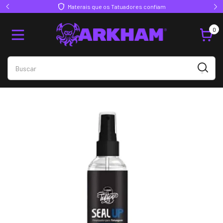
Materais que os Tatuadores confiam
0