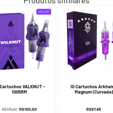
Produtos similares
43
%
OFF
 Cartuchos VALKNUT -
10 Cartuchos Arkham
1005RM
Magnum (Curvada)
R$175,00
R$100,00
R$97,65