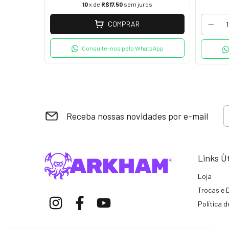
s
10
x de
R$17,50
sem juros
COMPRAR
tsApp
Consulte-nos pelo WhatsApp
Receba nossas novidades por e-mail
Links Ù
Loja
Trocas e 
Política 