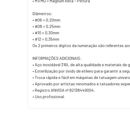
• M1/MG = Magnum Reta - Pintura
Diâmetros:
• #06 = 0,20mm
• #08 = 0,25mm
• #10 = 0,30mm
• #12 = 0,35mm
Os 2 primeiros dígitos da numeração são referentes ao
INFORMAÇÕES ADICIONAIS:
• Aço inoxidável 316L de alta qualidade e materiais de 
• Esterilização por óxido de etileno para garantir a seg
• Troca rápida e fácil em máquinas de tatuagem univers
• Aprovado por artistas renomados e tatuadores exper
• Registro ANVISA nº 82138449004.
• Uso profissional.