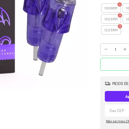
1009RM
1
1023RM
1
1223RM
MEIOS DE
A
Não sei meu C