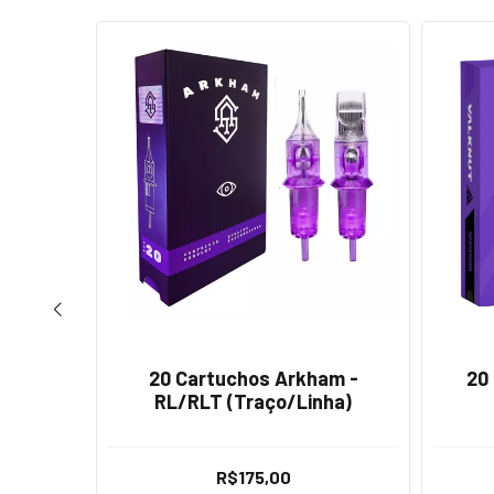
kham -
20 Cartuchos Arkham -
20
a)
RL/RLT (Traço/Linha)
R$175,00