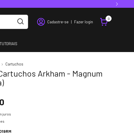
0
Cadastre-se
|
Fazer login
TUTORIAIS
Cartuchos
 Cartuchos Arkham - Magnum
a)
0
 juros
hes
019RM