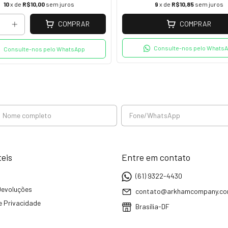
10
x de
R$10,00
sem juros
9
x de
R$10,85
sem juros
COMPRAR
COMPRAR
Consulte-nos pelo Whats
Consulte-nos pelo WhatsApp
teis
Entre em contato
(61) 9322-4430
Devoluções
contato@arkhamcompany.c
de Privacidade
Brasília-DF