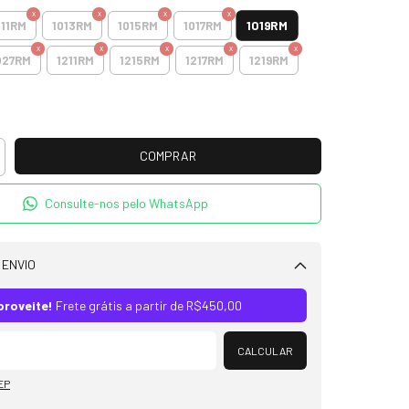
1019RM
011RM
1013RM
1015RM
1017RM
027RM
1211RM
1215RM
1217RM
1219RM
Consulte-nos pelo WhatsApp
 ENVIO
Alterar CEP
proveite!
Frete grátis a partir de
R$450,00
CALCULAR
EP