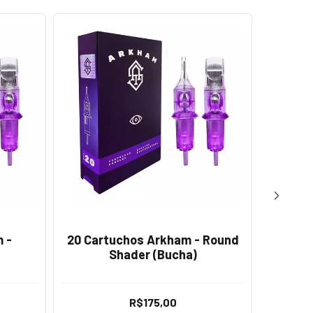
 -
20 Cartuchos Arkham - Round
10 
Shader (Bucha)
RL
R$175,00