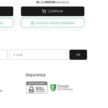
10
x de
R$17,50
sem juros
COMPRAR
App
Consulte-nos pelo WhatsApp
Segurança
om