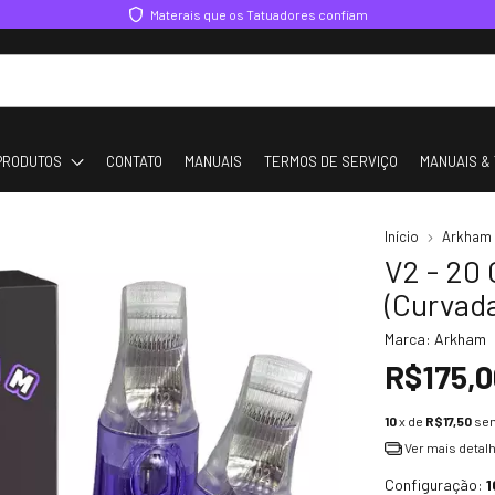
Materais que os Tatuadores confiam
PRODUTOS
CONTATO
MANUAIS
TERMOS DE SERVIÇO
MANUAIS & 
Início
Arkham
V2 - 20
(Curvad
Marca:
Arkham
R$175,0
10
x de
R$17,50
sem
Ver mais detal
Configuração:
1