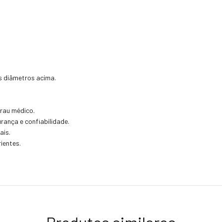
s diâmetros acima.
grau médico.
urança e confiabilidade.
ais.
ientes.