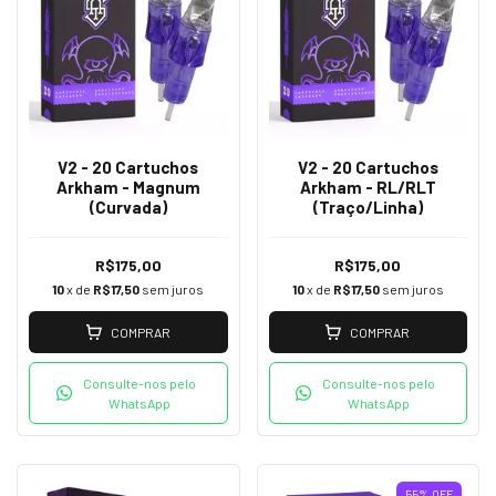
V2 - 20 Cartuchos
V2 - 20 Cartuchos
Arkham - Magnum
Arkham - RL/RLT
(Curvada)
(Traço/Linha)
R$175,00
R$175,00
10
x de
R$17,50
sem juros
10
x de
R$17,50
sem juros
COMPRAR
COMPRAR
Consulte-nos pelo
Consulte-nos pelo
WhatsApp
WhatsApp
55
%
OFF