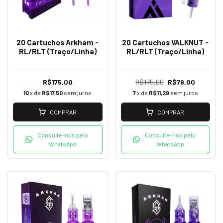
20 Cartuchos Arkham -
20 Cartuchos VALKNUT -
RL/RLT (Traço/Linha)
RL/RLT (Traço/Linha)
R$175,00
R$175,00
R$79,00
10
x de
R$17,50
sem juros
7
x de
R$11,29
sem juros
COMPRAR
COMPRAR
Consulte-nos pelo
Consulte-nos pelo
WhatsApp
WhatsApp