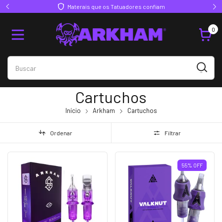
 os Tatuadores confiam
Acompanhe a Arkham no Insta
0
Cartuchos
Início
Arkham
Cartuchos
Ordenar
Filtrar
55
%
OFF