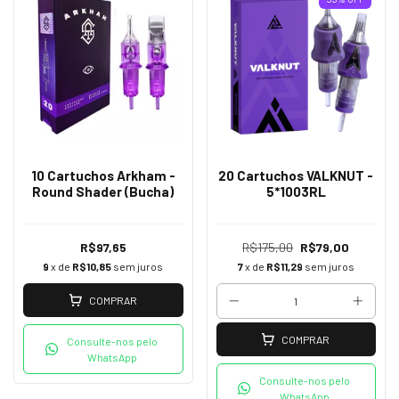
10 Cartuchos Arkham -
20 Cartuchos VALKNUT -
Round Shader (Bucha)
5*1003RL
R$97,65
R$175,00
R$79,00
9
x de
R$10,85
sem juros
7
x de
R$11,29
sem juros
COMPRAR
COMPRAR
Consulte-nos pelo
WhatsApp
Consulte-nos pelo
WhatsApp