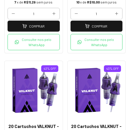
7
x de
R$11,29
sem juros
10
x de
R$10,00
sem juros
COMPRAR
COMPRAR
Consulte-nos pelo
Consulte-nos pelo
WhatsApp
WhatsApp
43
%
OFF
43
%
OFF
20 Cartuchos VALKNUT -
20 Cartuchos VALKNUT -