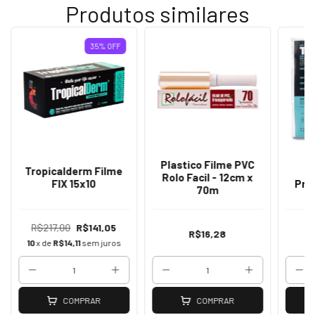
Produtos similares
35
%
OFF
Plastico Filme PVC
Tropicalderm Filme
T
Rolo Facil - 12cm x
FIX 15x10
Pro
70m
R$217,00
R$141,05
R$16,28
R
10
x de
R$14,11
sem juros
COMPRAR
COMPRAR