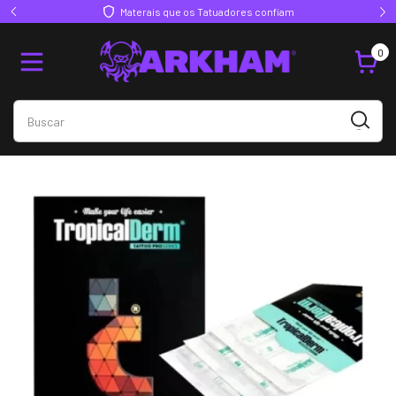
Materais que os Tatuadores confiam
0