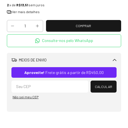
2
x de
R$13,51
sem juros
Ver mais detalhes
Consulte-nos pelo WhatsApp
MEIOS DE ENVIO
Alterar CEP
Aproveite!
Frete grátis a partir de
R$450,00
CALCULAR
Não sei meu CEP