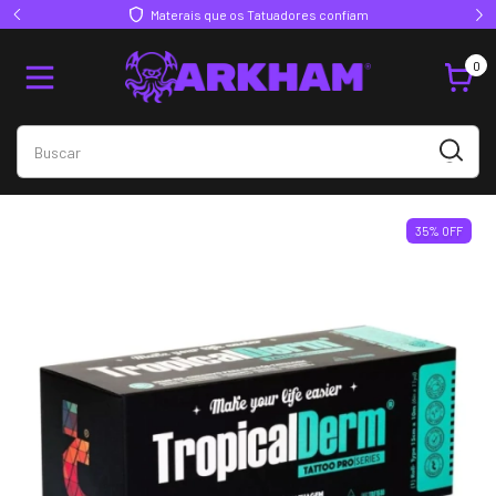
Materais que os Tatuadores confiam
0
35
%
OFF