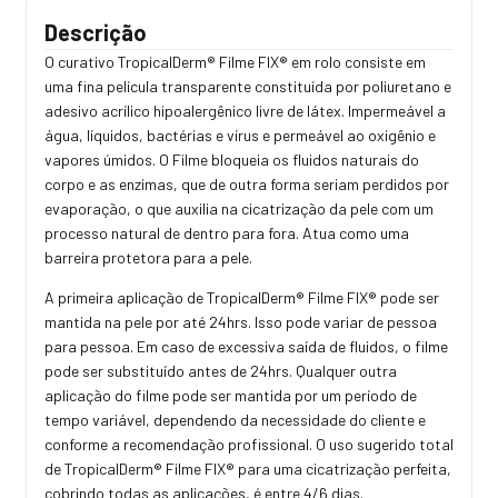
Descrição
O curativo TropicalDerm® Filme FIX® em rolo consiste em
uma fina película transparente constituída por poliuretano e
adesivo acrílico hipoalergênico livre de látex. Impermeável a
gua, líquidos, bactérias e vírus e permeável ao oxigênio e
vapores úmidos. O Filme bloqueia os fluidos naturais do
corpo e as enzimas, que de outra forma seriam perdidos por
evaporação, o que auxilia na cicatrização da pele com um
processo natural de dentro para fora. Atua como uma
barreira protetora para a pele.
A primeira aplicação de TropicalDerm® Filme FIX® pode ser
mantida na pele por até 24hrs. Isso pode variar de pessoa
para pessoa. Em caso de excessiva saída de fluidos, o filme
pode ser substituído antes de 24hrs. Qualquer outra
aplicação do filme pode ser mantida por um período de
tempo variável, dependendo da necessidade do cliente e
conforme a recomendação profissional. O uso sugerido total
de TropicalDerm® Filme FIX® para uma cicatrização perfeita,
cobrindo todas as aplicações, é entre 4/6 dias.