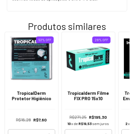
Produtos similares
53
%
OFF
28
%
OFF
TropicalDerm
Tropicalderm Filme
Trop
Protetor Higiênico
FIX PRO 15x10
Enve
R$271,25
R$195,30
R$16,28
R$7,60
10
x de
R$19,53
sem juros
2
x d