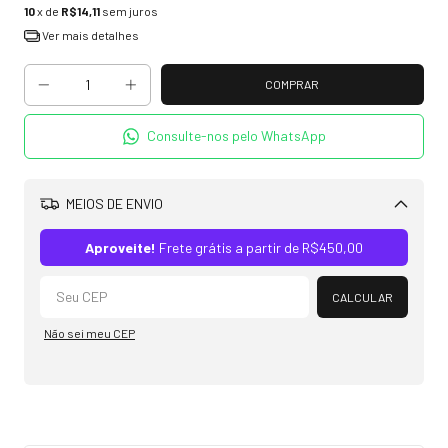
10
x de
R$14,11
sem juros
Ver mais detalhes
Consulte-nos pelo WhatsApp
MEIOS DE ENVIO
Alterar CEP
Aproveite!
Frete grátis a partir de
R$450,00
CALCULAR
Não sei meu CEP