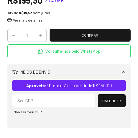
R$195,30
28
% OFF
10
x de
R$19,53
sem juros
Ver mais detalhes
Consulte-nos pelo WhatsApp
MEIOS DE ENVIO
Alterar CEP
Aproveite!
Frete grátis a partir de
R$450,00
CALCULAR
Não sei meu CEP