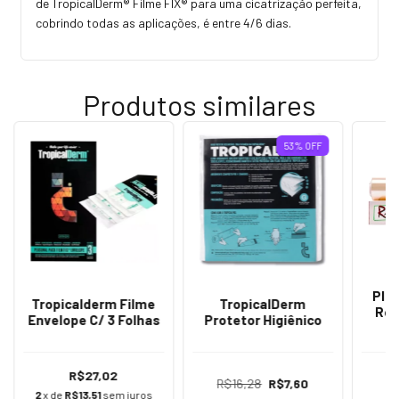
de TropicalDerm® Filme FIX® para uma cicatrização perfeita,
cobrindo todas as aplicações, é entre 4/6 dias.
Produtos similares
53
%
OFF
Pla
Tropicalderm Filme
TropicalDerm
Rol
Envelope C/ 3 Folhas
Protetor Higiênico
R$27,02
R$16,28
R$7,60
2
x de
R$13,51
sem juros