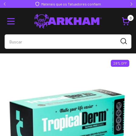
Materais que os Tatuadores confiam
0
28
%
OFF