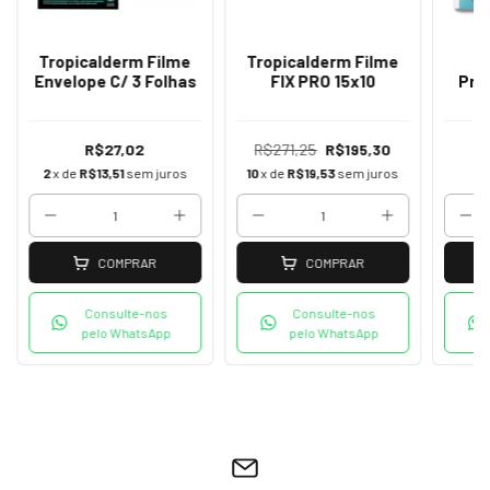
Tropicalderm Filme
Tropicalderm Filme
T
Envelope C/ 3 Folhas
FIX PRO 15x10
Pro
R$27,02
R$271,25
R$195,30
R
2
x de
R$13,51
sem juros
10
x de
R$19,53
sem juros
COMPRAR
COMPRAR
Consulte-nos
Consulte-nos
pelo WhatsApp
pelo WhatsApp