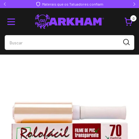
Materais que os Tatuadores confiam
0